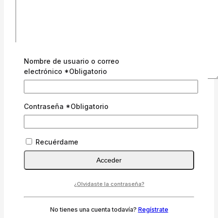
Nombre de usuario o correo
electrónico
*
Obligatorio
Nombre
*
Contraseña
*
Obligatorio
Correo electrónico
*
Recuérdame
Guarda mi nombre, correo electrónico y web en
este navegador para la próxima vez que comente.
Acceder
¿Olvidaste la contraseña?
Este sitio usa Akismet para reducir el spam.
Aprende
cómo se procesan los datos de tus comentarios.
No tienes una cuenta todavía?
Regístrate