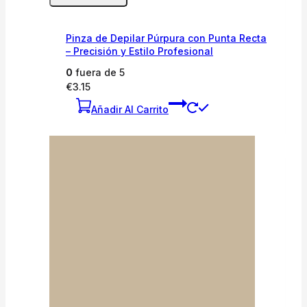
Pinza de Depilar Púrpura con Punta Recta
– Precisión y Estilo Profesional
0
fuera de 5
€
3.15
Añadir Al Carrito