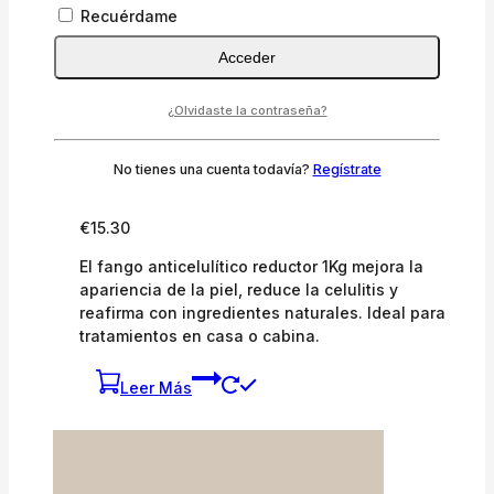
Recuérdame
Añadir A La Lista De Deseos
Compare
Acceder
Vista Rápida
¿Olvidaste la contraseña?
Fango Anticelulítico Reductor 1Kg | Reafirma,
drena y tonifica
No tienes una cuenta todavía?
Regístrate
0
fuera de 5
€
15.30
El fango anticelulítico reductor 1Kg mejora la
apariencia de la piel, reduce la celulitis y
reafirma con ingredientes naturales. Ideal para
tratamientos en casa o cabina.
Leer Más