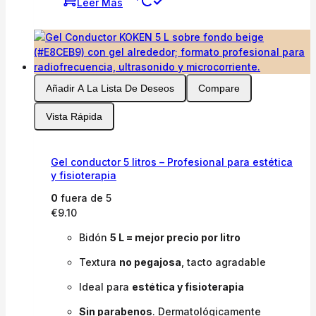
Leer Más
Añadir A La Lista De Deseos
Compare
Vista Rápida
Gel conductor 5 litros – Profesional para estética
y fisioterapia
0
fuera de 5
€
9.10
Bidón
5 L = mejor precio por litro
Textura
no pegajosa
, tacto agradable
Ideal para
estética y fisioterapia
Sin parabenos
. Dermatológicamente