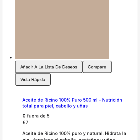
Añadir A La Lista De Deseos
Compare
Vista Rápida
Aceite de Ricino 100% Puro 500 ml – Nutrición
total para piel, cabello y uñas
0
fuera de 5
€
7
Aceite de Ricino 100% puro y natural. Hidrata la
piel, fortalece el cabello, pestañas y uñas.