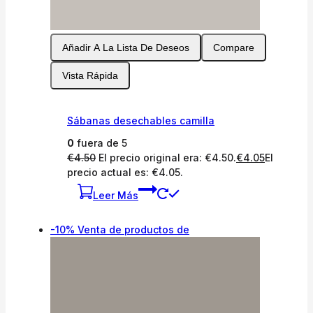
Añadir A La Lista De Deseos
Compare
Vista Rápida
Sábanas desechables camilla
0
fuera de 5
€
4.50
El precio original era: €4.50.
€
4.05
El
precio actual es: €4.05.
Leer Más
-10%
Venta de productos de