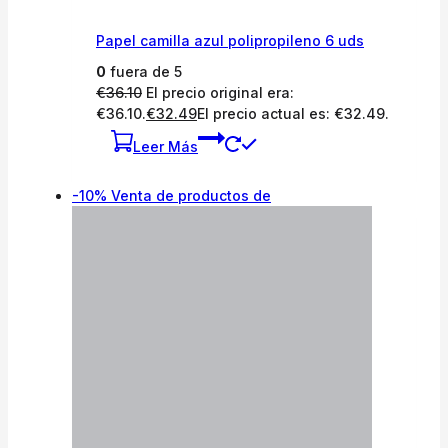
Papel camilla azul polipropileno 6 uds
0
fuera de 5
€
36.10
El precio original era:
€36.10.
€
32.49
El precio actual es: €32.49.
Leer Más
-10%
Venta de productos de