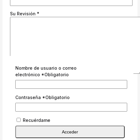
Su Revisión
*
Nombre de usuario o correo
electrónico
*
Obligatorio
Nombre
*
Correo electrónico
*
Contraseña
*
Obligatorio
Guarda mi nombre, correo electrónico y web en
Recuérdame
este navegador para la próxima vez que comente.
Acceder