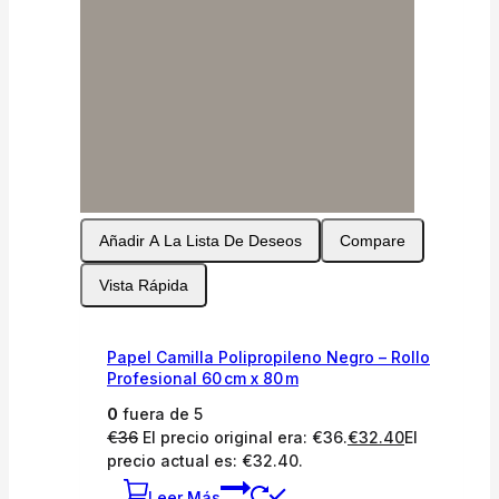
Añadir A La Lista De Deseos
Compare
Vista Rápida
Papel Camilla Polipropileno Negro – Rollo
Profesional 60 cm x 80 m
0
fuera de 5
€
36
El precio original era: €36.
€
32.40
El
precio actual es: €32.40.
Leer Más