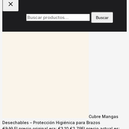
Buscar por:
Buscar
Cubre Mangas
Desechables – Protección Higiénica para Brazos
€
3.10
El precio original era: €3.10.
€
2.79
El precio actual es: