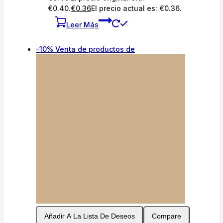
€0.40.
€
0.36
El precio actual es: €0.36.
Leer Más
-10%
Venta de productos de
Añadir A La Lista De Deseos
Compare