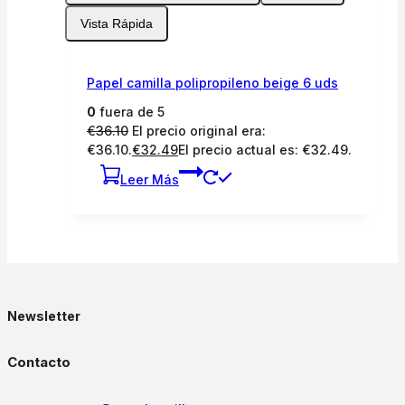
Vista Rápida
Papel camilla polipropileno beige 6 uds
0
fuera de 5
€
36.10
El precio original era:
€36.10.
€
32.49
El precio actual es: €32.49.
Leer Más
Newsletter
Contacto