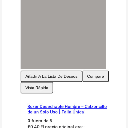
Añadir A La Lista De Deseos
Compare
Vista Rápida
Boxer Desechable Hombre – Calzoncillo
de un Solo Uso | Talla Única
0
fuera de 5
€
0.40
El precio original era: