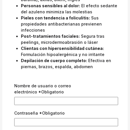
Personas sensibles al dolor:
El efecto sedante
del azuleno minimiza las molestias
Pieles con tendencia a foliculitis:
Sus
propiedades antibacterianas previenen
infecciones
Post-tratamientos faciales:
Segura tras
peelings, microdermoabrasión o láser
Clientas con hipersensibilidad cutánea:
Formulación hipoalergénica y no irritante
Depilación de cuerpo completo:
Efectiva en
piernas, brazos, espalda, abdomen
Modo de Uso Profesional – Paso a Paso
Nombre de usuario o correo
Preparación de la piel:
Limpia y seca
electrónico
*
Obligatorio
perfectamente la zona a depilar. Asegúrate de
que no haya restos de cremas, aceites, sudor o
maquillaje. Puedes aplicar un producto pre-
depilatorio para optimizar la adherencia
Contraseña
*
Obligatorio
Calentamiento de la cera:
Coloca la lata de cera
en un calentador o fundidor universal. Ajusta la