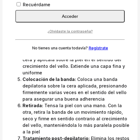
temperatura a media potencia. La cera azuleno
Recuérdame
requiere una temperatura más baja que las
ceras tradicionales (aproximadamente 40-45°C)
Acceder
Verificación de la temperatura:
Comprueba
siempre la temperatura aplicando una pequeña
¿Olvidaste la contraseña?
cantidad en tu muñeca o en una zona discreta
de la clienta antes de proceder
Aplicación con espátula:
Con una espátula
No tienes una cuenta todavía?
Regístrate
desechable, toma una cantidad adecuada de
cera y aplícala sobre la piel en el sentido del
crecimiento del vello. Extiende una capa fina y
uniforme
Colocación de la banda:
Coloca una banda
depilatoria sobre la cera aplicada, presionando
firmemente varias veces en el sentido del vello
para asegurar una buena adherencia
Retirada:
Tensa la piel con una mano. Con la
otra, retira la banda de un movimiento rápido,
seco y firme en sentido contrario al crecimiento
del vello, manteniéndola lo más paralela posible
a la piel
Tratamiento post-depilatorio:
Elimina los restos