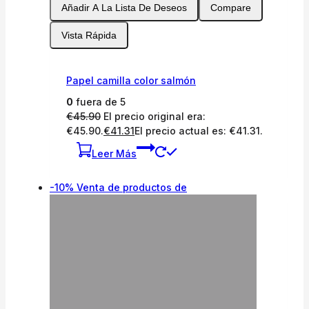
Añadir A La Lista De Deseos
Compare
Vista Rápida
Papel camilla color salmón
0
fuera de 5
€
45.90
El precio original era:
€45.90.
€
41.31
El precio actual es: €41.31.
Leer Más
-10%
Venta de productos de