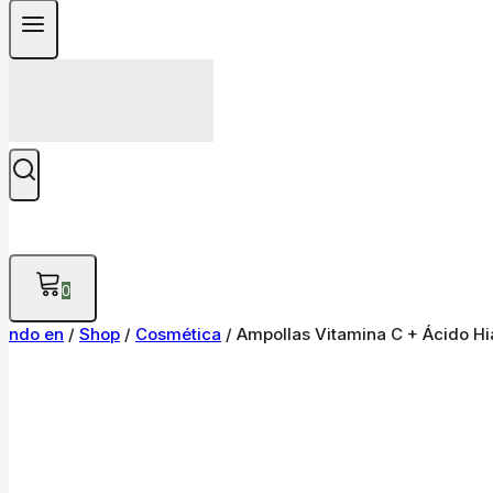
0
ndo en
/
Shop
/
Cosmética
/
Ampollas Vitamina C + Ácido Hia