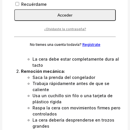
Ideal para:
Tejidos delicados, prendas que no pueden
Recuérdame
plancharse, manchas frescas.
Acceder
Paso a paso detallado:
Enfriamiento inicial:
¿Olvidaste la contraseña?
Introduce la prenda en una bolsa de
plástico
No tienes una cuenta todavía?
Regístrate
Colócala en el congelador durante 60-90
minutos
La cera debe estar completamente dura al
tacto
Remoción mecánica:
Saca la prenda del congelador
Trabaja rápidamente antes de que se
caliente
Usa un cuchillo sin filo o una tarjeta de
plástico rígida
Raspa la cera con movimientos firmes pero
controlados
La cera debería desprenderse en trozos
grandes