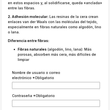
en estos espacios y, al solidificarse, queda «anclada»
entre las fibras.
2. Adhesión molecular:
Las resinas de la cera crean
enlaces van der Waals con las moléculas del tejido,
especialmente en fibras naturales como algodón, lino
o lana.
Diferencia entre fibras:
Fibras naturales
(algodón, lino, lana): Más
porosas, absorben más cera, más difíciles de
limpiar
Fibras sintéticas
(poliéster, nylon): Menos
porosas, la cera se adhiere superficialmente,
Nombre de usuario o correo
más fáciles de limpiar
electrónico
*
Obligatorio
Método 1: Técnica del FRÍO
Principio científico:
Al enfriar la cera a temperaturas
Contraseña
*
Obligatorio
bajo cero, se produce una cristalización que la hace
quebradiza y fácil de desprender mecánicamente.