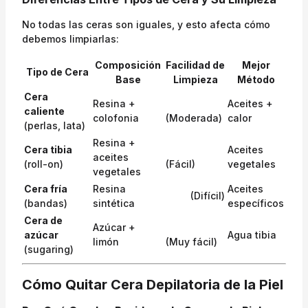
No todas las ceras son iguales, y esto afecta cómo
debemos limpiarlas:
Composición
Facilidad de
Mejor
Tipo de Cera
Base
Limpieza
Método
Cera
Resina +
Aceites +
caliente
colofonia
(Moderada)
calor
(perlas, lata)
Resina +
Cera tibia
Aceites
aceites
(roll-on)
(Fácil)
vegetales
vegetales
Cera fría
Resina
Aceites
(Difícil)
(bandas)
sintética
específicos
Cera de
Azúcar +
azúcar
Agua tibia
limón
(Muy fácil)
(sugaring)
Cómo Quitar Cera Depilatoria de la Piel