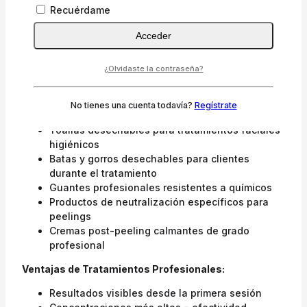
ingredientes como aloe, centella asiática
Recuérdame
Aplicación de crema barrera y protección solar
Acceder
Productos Esenciales Para Centros Profesionales:
Si tienes un centro de estética, la higiene es
¿Olvidaste la contraseña?
fundamental al trabajar con ácidos. Necesitarás:
Papel camilla desechable de alta calidad para
No tienes una cuenta todavía?
Regístrate
proteger camillas entre clientes
Toallas desechables para tratamientos faciales
higiénicos
Batas y gorros desechables para clientes
durante el tratamiento
Guantes profesionales resistentes a químicos
Productos de neutralización específicos para
peelings
Cremas post-peeling calmantes de grado
profesional
Ventajas de Tratamientos Profesionales:
Resultados visibles desde la primera sesión