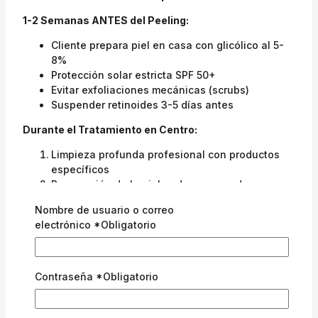
1-2 Semanas ANTES del Peeling:
Cliente prepara piel en casa con glicólico al 5-
8%
Protección solar estricta SPF 50+
Evitar exfoliaciones mecánicas (scrubs)
Suspender retinoides 3-5 días antes
Durante el Tratamiento en Centro:
Limpieza profunda profesional con productos
específicos
Preparación de la piel — desengrasado con
solución alcohólica
Nombre de usuario o correo
Aplicación controlada con pincel o algodón
electrónico
*
Obligatorio
estéril
Tiempo de exposición vigilado: 3-10 minutos
según tolerancia
Neutralización inmediata con solución
Contraseña
*
Obligatorio
específica
Mascarilla calmante post-peeling con