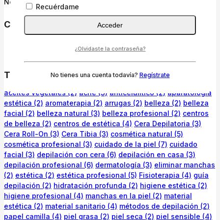
No hay comentarios que mostrar.
Recuérdame
Categories
Acceder
Papel Camilla
¿Olvidaste la contraseña?
Ropa desechable para estética
Tags
No tienes una cuenta todavía?
Regístrate
aceites vegetales
(2)
acné
(3)
anticelulítico
(2)
aparatología
estética
(2)
aromaterapia
(2)
arrugas
(2)
belleza
(2)
belleza
facial
(2)
belleza natural
(3)
belleza profesional
(2)
centros
de belleza
(2)
centros de estética
(4)
Cera Depilatoria
(3)
Cera Roll-On
(3)
Cera Tibia
(3)
cosmética natural
(5)
cosmética profesional
(3)
cuidado de la piel
(7)
cuidado
facial
(3)
depilación con cera
(6)
depilación en casa
(3)
depilación profesional
(6)
dermatología
(3)
eliminar manchas
(2)
estética
(2)
estética profesional
(5)
Fisioterapia
(4)
guía
depilación
(2)
hidratación profunda
(2)
higiene estética
(2)
higiene profesional
(4)
manchas en la piel
(2)
material
estética
(2)
material sanitario
(4)
métodos de depilación
(2)
papel camilla
(4)
piel grasa
(2)
piel seca
(2)
piel sensible
(4)