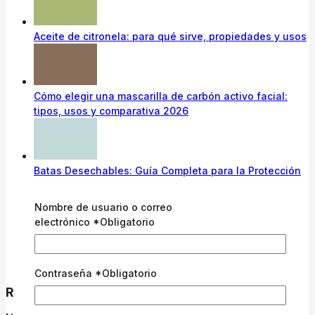
Aceite de citronela: para qué sirve, propiedades y usos
Cómo elegir una mascarilla de carbón activo facial:
tipos, usos y comparativa 2026
Batas Desechables: Guía Completa para la Protección
Sanitaria y Profesional
Nombre de usuario o correo
electrónico
*
Obligatorio
Para Qué Sirve el Papel Camilla: Importancia y Usos
Profesionales en 2026
Contraseña
*
Obligatorio
Recent Comments