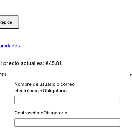
 Rápida
 unidades
l precio actual es: €45.81.
100 ml. Textura cremosa, efecto hidratante y aroma cálido. Id
Nombre de usuario o correo
electrónico
*
Obligatorio
Contraseña
*
Obligatorio