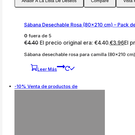
Añadir A La Lista De Deseos
Compare
Vista
Sábana Desechable Rosa (80×210 cm) – Pack de
0
fuera de 5
€
4.40
El precio original era: €4.40.
€
3.96
El p
Sábana desechable rosa para camilla (80×210 cm)
Leer Más
-10%
Venta de productos de