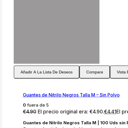
Añadir A La Lista De Deseos
Compare
Vista
Guantes de Nitrilo Negros Talla M – Sin Polvo
0
fuera de 5
€
4.90
El precio original era: €4.90.
€
4.41
El pr
Guantes de Nitrilo Negros Talla M | 100 Uds sin 