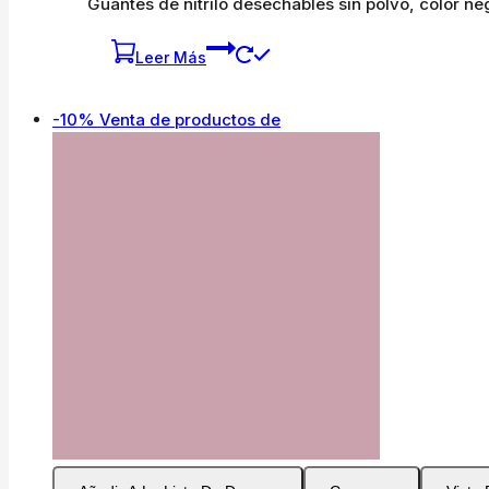
Guantes de nitrilo desechables sin polvo, color n
Leer Más
-10%
Venta de productos de